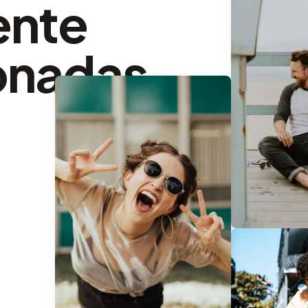
ente
onadas,