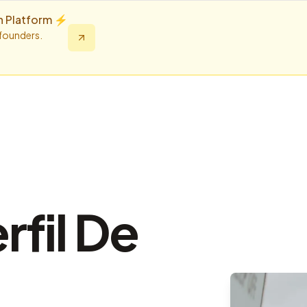
n Platform ⚡️
 founders.
rfil De