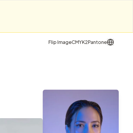
Flip Image
CMYK2Pantone