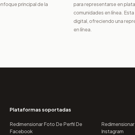
nfoque principal de la
para representarse en plata
comunidades en línea. Esta
digital, ofreciendo una repr
en línea.
Plataformas soportadas
Redimensionar Foto De Perfil De
Redimensionar 
Facebook
Instagram