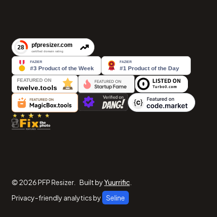
©
2026
PFP Resizer
.
Built by
Yuurrific
.
Privacy-friendly analytics by
Seline