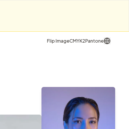
Flip Image
CMYK2Pantone