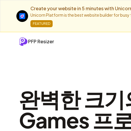
Create your website in 5 minutes with Unicor
Unicorn Platform is the best website builder for busy
FEATURED
PFP Resizer
완벽한 크기의
Games 프