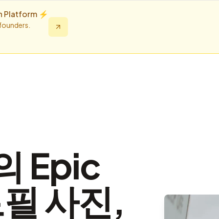
n Platform ⚡️
 founders.
 Epic
로필 사진,