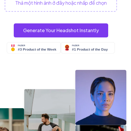
Thả một hình ảnh ở đây hoặc nhấp để chọn
Generate Your Headshot Instantly