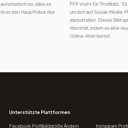
 automatisch so, dass es
PFP steht für 'Profilbild.' 
end es den Hauptfokus des
um sich auf Social-Media-
darzustellen. Dieses Bild sp
Identität, indem es eine vis
Online-Welt bietet.
Unterstützte Plattformen
Facebook Profilbildgröße Ändern
Instagram Prof