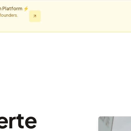
n Platform ⚡️
 founders.
erte