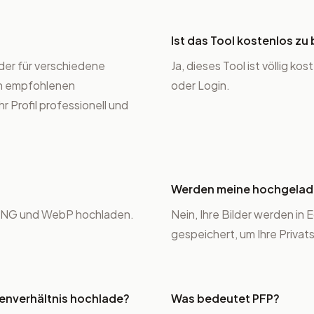
Ist das Tool kostenlos zu
ilder für verschiedene
Ja, dieses Tool ist völlig 
en empfohlenen
oder Login.
 Profil professionell und
Werden meine hochgelade
, PNG und WebP hochladen.
Nein, Ihre Bilder werden in
gespeichert, um Ihre Privat
itenverhältnis hochlade?
Was bedeutet PFP?