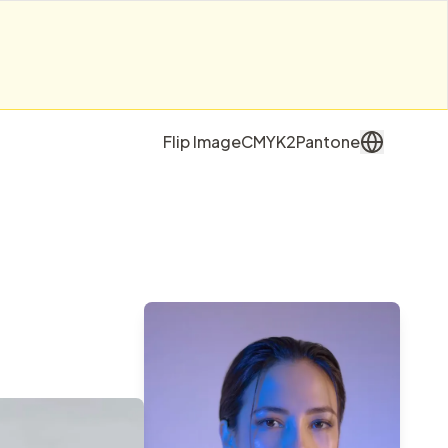
Flip Image
CMYK2Pantone