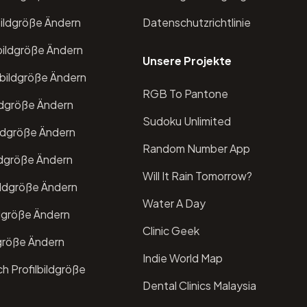
bildgröße Ändern
Datenschutzrichtlinie
bildgröße Ändern
Unsere Projekte
lbildgröße Ändern
RGB To Pantone
ildgröße Ändern
Sudoku Unlimited
ildgröße Ändern
Random Number App
ldgröße Ändern
Will It Rain Tomorrow?
bildgröße Ändern
Water A Day
ldgröße Ändern
Clinic Geek
dgröße Ändern
Indie World Map
h Profilbildgröße
Dental Clinics Malaysia