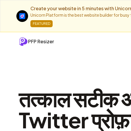
Create your website in 5 minutes with Unicor
Unicorn Platform is the best website builder for busy
FEATURED
PFP Resizer
तत्काल सटीक 
Twitter प्रोफ़