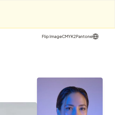
Flip Image
CMYK2Pantone