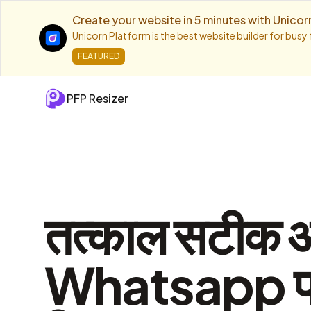
Create your website in 5 minutes with Unicor
Unicorn Platform is the best website builder for busy
FEATURED
PFP Resizer
तत्काल सटीक 
Whatsapp प्