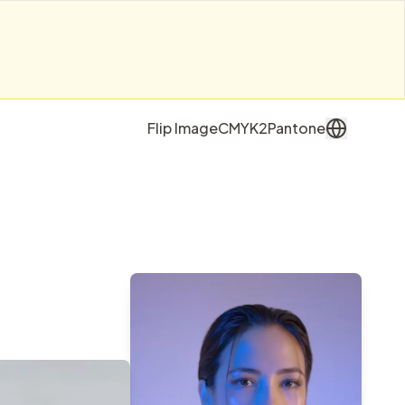
Flip Image
CMYK2Pantone