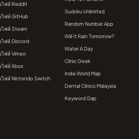
ไฟล์ Reddit
Sudoku Unlimited
รไฟล์ GitHub
Random Number App
รไฟล์ Steam
Will It Rain Tomorrow?
ไฟล์ Discord
Water A Day
รไฟล์ Vimeo
Clinic Geek
รไฟล์ Xbox
Indie World Map
รไฟล์ Nintendo Switch
Dental Clinics Malaysia
Keyword Gap