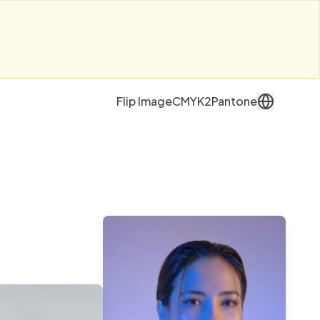
Flip Image
CMYK2Pantone