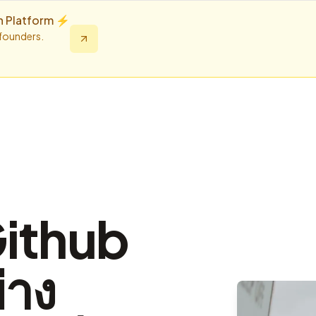
n Platform ⚡️
 founders.
Github
่าง