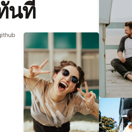
ันที
github