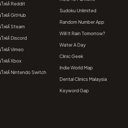
ไฟล์ Reddit
Sudoku Unlimited
รไฟล์ GitHub
Random Number App
รไฟล์ Steam
Will It Rain Tomorrow?
ไฟล์ Discord
Water A Day
รไฟล์ Vimeo
Clinic Geek
รไฟล์ Xbox
Indie World Map
รไฟล์ Nintendo Switch
Dental Clinics Malaysia
Keyword Gap