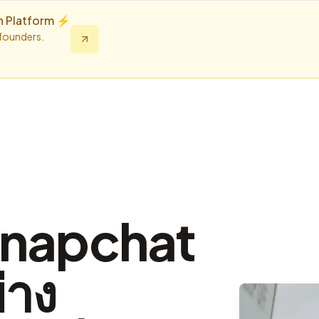
n Platform ⚡️
 founders.
Snapchat
่าง