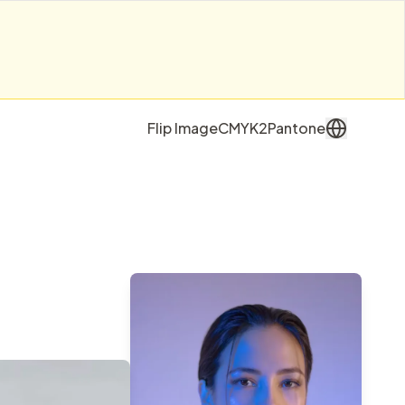
Flip Image
CMYK2Pantone