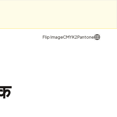
Flip Image
CMYK2Pantone
तक