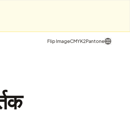
Flip Image
CMYK2Pantone
्तक